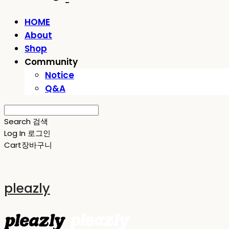
HOME
About
Shop
Community
Notice
Q&A
Search
검색
Log In
로그인
Cart
장바구니
pleazly