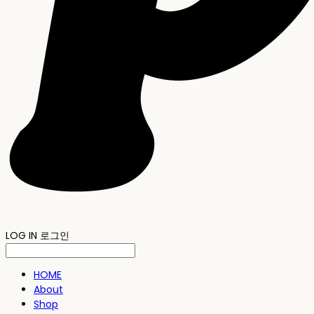
LOG IN
로그인
HOME
About
Shop