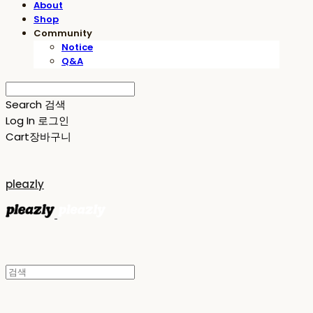
About
Shop
Community
Notice
Q&A
Search
검색
Log In
로그인
Cart
장바구니
pleazly