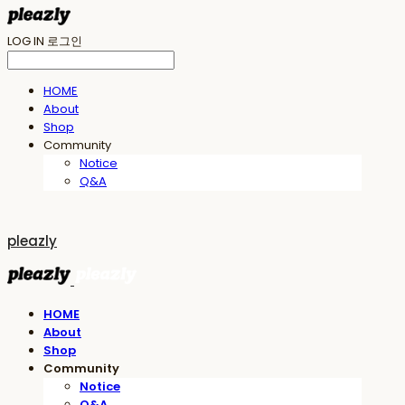
LOG IN
로그인
HOME
About
Shop
Community
Notice
Q&A
pleazly
HOME
About
Shop
Community
Notice
Q&A