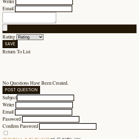
Writer
Email
Rating
SAVE
Return To List
No Questions Have Been Created.
POST QUESTION
Subject
Writer
Email
Password
Confirm Password