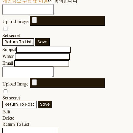
개인정보 수집 및 이용
에 동의합니다.
Upload Image
Set secret
Return To List
Save
Subject
Writer
Email
Upload Image
Set secret
Return To Post
Save
Edit
Delete
Return To List